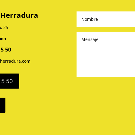
 Herradura
o, 25
aén
15 50
aherradura.com
15 50