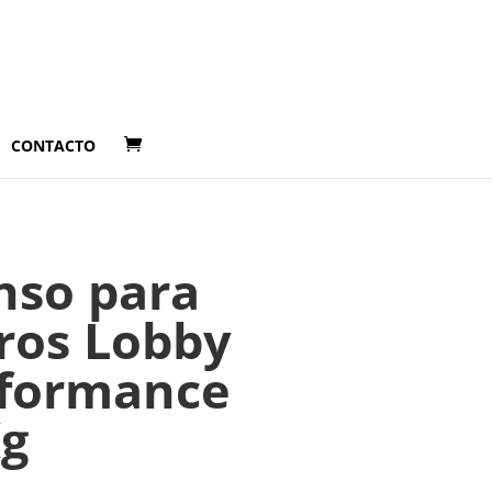
CONTACTO
nso para
ros Lobby
formance
g