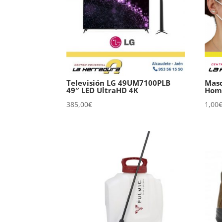
Televisión LG 49UM7100PLB
Masc
49″ LED UltraHD 4K
Hom
385,00
€
1,00