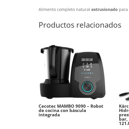
Alimento completo natural
extrusionado
para 
Productos relacionados
Cecotec MAMBO 9090 – Robot
Kärc
de cocina con báscula
Hidr
integrada
pres
bar,
121.