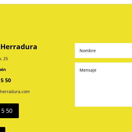
 Herradura
o, 25
aén
15 50
aherradura.com
15 50