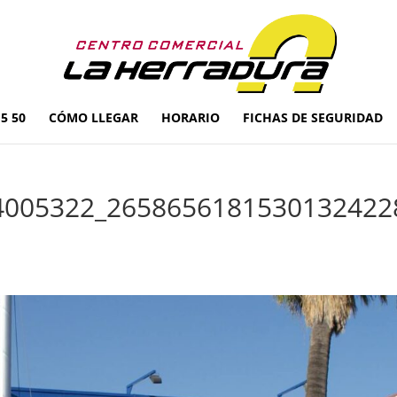
5 50
CÓMO LLEGAR
HORARIO
FICHAS DE SEGURIDAD
4005322_2658656181530132422