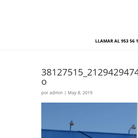
LLAMAR AL 953 56 1
38127515_212942947
o
por
admin
|
May 8, 2019